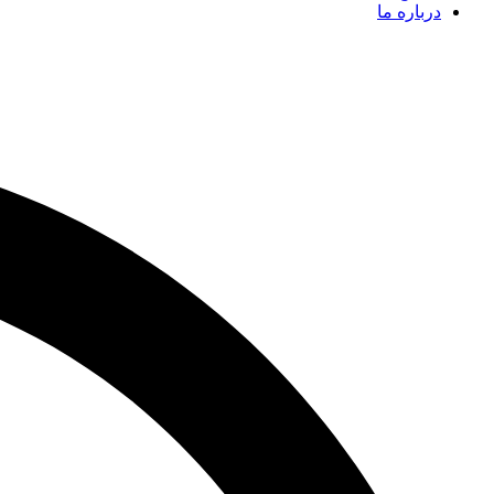
درباره ما