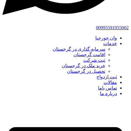
00995591955002
وان جورجیا
خدمات
سرمایه گذاری در گرجستان
اقامت گرجستان
ثبت شرکت
خرید ملک در گرجستان
تحصیل در گرجستان
ثبت ازدواج
مقالات
تماس باما
درباره ما