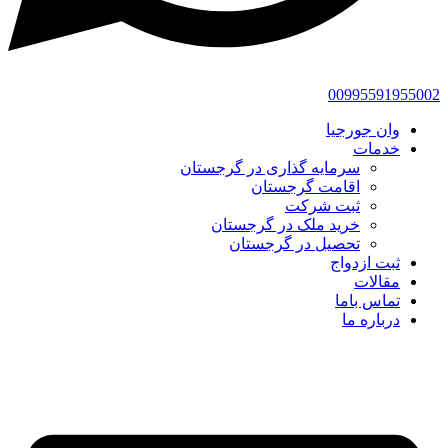
00995591955002
وان جورجیا
خدمات
سرمایه گذاری در گرجستان
اقامت گرجستان
ثبت شرکت
خرید ملک در گرجستان
تحصیل در گرجستان
ثبت ازدواج
مقالات
تماس باما
درباره ما