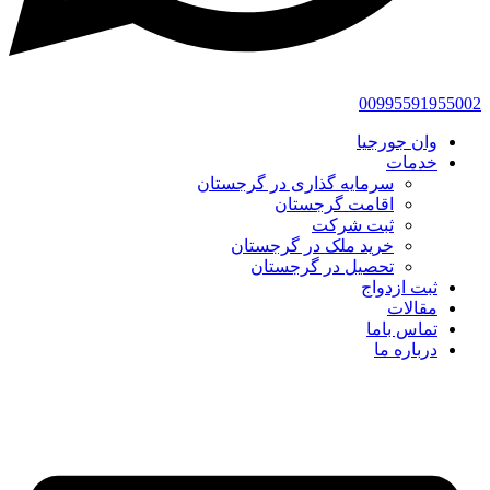
00995591955002
وان جورجیا
خدمات
سرمایه گذاری در گرجستان
اقامت گرجستان
ثبت شرکت
خرید ملک در گرجستان
تحصیل در گرجستان
ثبت ازدواج
مقالات
تماس باما
درباره ما