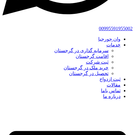
00995591955002
وان جورجیا
خدمات
سرمایه گذاری در گرجستان
اقامت گرجستان
ثبت شرکت
خرید ملک در گرجستان
تحصیل در گرجستان
ثبت ازدواج
مقالات
تماس باما
درباره ما