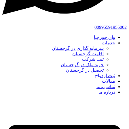
00995591955002
وان جورجیا
خدمات
سرمایه گذاری در گرجستان
اقامت گرجستان
ثبت شرکت
خرید ملک در گرجستان
تحصیل در گرجستان
ثبت ازدواج
مقالات
تماس باما
درباره ما