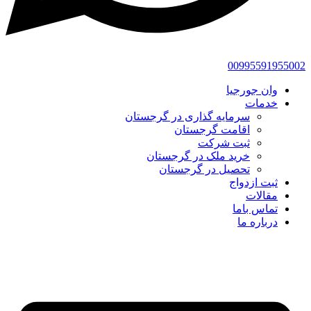
00995591955002
وان جورجیا
خدمات
سرمایه گذاری در گرجستان
اقامت گرجستان
ثبت شرکت
خرید ملک در گرجستان
تحصیل در گرجستان
ثبت ازدواج
مقالات
تماس باما
درباره ما