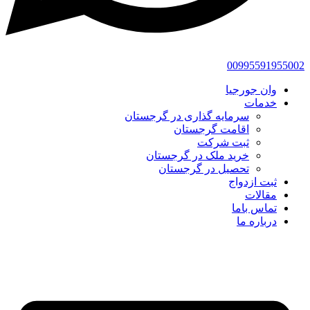
00995591955002
وان جورجیا
خدمات
سرمایه گذاری در گرجستان
اقامت گرجستان
ثبت شرکت
خرید ملک در گرجستان
تحصیل در گرجستان
ثبت ازدواج
مقالات
تماس باما
درباره ما