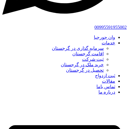
00995591955002
وان جورجیا
خدمات
سرمایه گذاری در گرجستان
اقامت گرجستان
ثبت شرکت
خرید ملک در گرجستان
تحصیل در گرجستان
ثبت ازدواج
مقالات
تماس باما
درباره ما