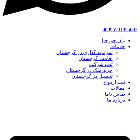
00995591955002
وان جورجیا
خدمات
سرمایه گذاری در گرجستان
اقامت گرجستان
ثبت شرکت
خرید ملک در گرجستان
تحصیل در گرجستان
ثبت ازدواج
مقالات
تماس باما
درباره ما