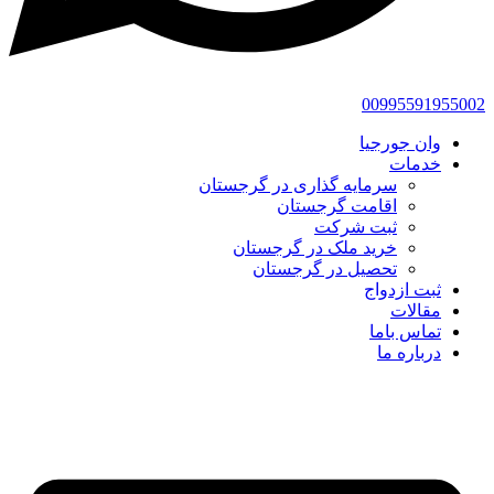
00995591955002
وان جورجیا
خدمات
سرمایه گذاری در گرجستان
اقامت گرجستان
ثبت شرکت
خرید ملک در گرجستان
تحصیل در گرجستان
ثبت ازدواج
مقالات
تماس باما
درباره ما