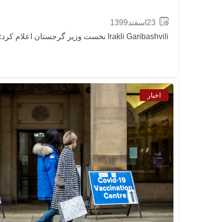
23اسفند1399
Irakli Garibashvili نخست وزیر گرجستان اعلام کرد: واکسن AstraZeneca وارد گرجستان
اخبار