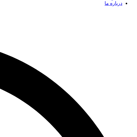
درباره ما