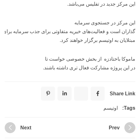
در
تفلیس
می‌باشد
.
ستجوی
سرمایه
فعالیت‌های
خیریه
متفاوتی
برای
جذب
سرمایه
برای
ایجاد
این
مرکز
بر
تیسم
برگزار
خواهند
کرد
.
زه
از
بخش
خصوصی
خواست
تا
شارکت فعال تری
داشته باشند
.
سم
Next