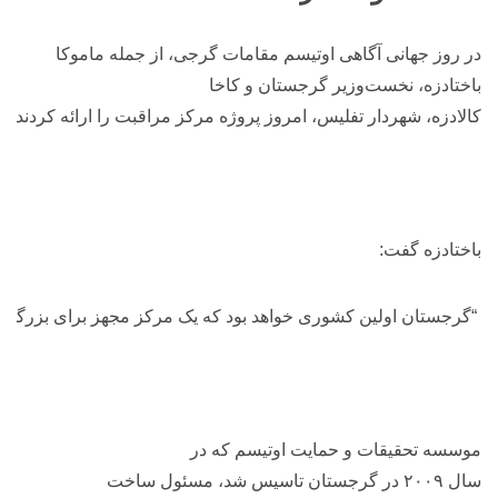
 آگاهی اوتیسم مقامات
گرجی،
از جمله
ماموکا
‌وزیر
گرجستان
و
کاخا
ر
تفلیس،
امروز
پروژه
مرکز
مراقبت
را
ارائه
کردند
.
:
لین
کشوری
خواهد
بود
که
یک
مرکز
مجهز
برای
بزرگسالان
اوتیسمی
ای
قات
و
حمایت
اوتیسم
که
در
گرجستان
تاسیس
شد،
مسئول
ساخت