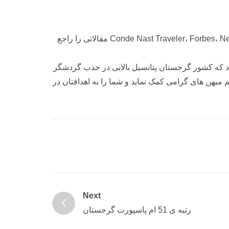
مجلات معتبر جهانی، مانند Conde Nast Traveler، Forbes، New York Times، The Telegraph، National Geographic، Liberation، Deutsche Welle، Vogue مقالاتی را راجع
د که کشور گرجستان پتانسیل بالایی در جذب گردشگر
میهن های گرامی کمک نماید و شما را به اهدافتان در
Next
رتبه ی 51 ام پاسپورت گرجستان