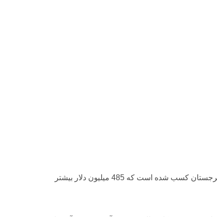
آمارهای اولیه به این معنا است که تقریبا 3 میلیارد دلار در ژانویه-نوامبر 2018 از طریق گردشگری های بین المللی در کشور گرجستان کسب شده است که 485 میلیون دلار بیشتر