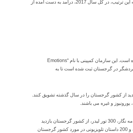
درآمد به دست آمده از گردشگری بین المللی در سه ماهه سوم سال 2018 به رقم 2.57 میلیارد دلار رسیده است(+ 20.5٪). به این ترتیب، در کل سال 2017، درآمد به دست آمده از
سازمان ملی گردشگری کشور گرجستان برای بالا بردن ظرفیت گردشگری گرجستان در سال 2018 پروژه هایی را اجرا کرده است. این سازمان کمپینی با نام “Emotions
ون گردشگر در گرجستان ثبت شده است تا به
دید از کشور گرجستان را در سال گذشته تشویق کنند.
یورونیوز و غیره می باشند.
اداره ملی گردشگری گرجستان سال در گذشته 163 تور و 24 تور مقدماتی را برگزار نمود. در زمان این تورها حدود 800 روزنامه نگار، 300 تور لیدر، از کشور گرجستان بازدید
کردند. به این ترتیب توانستند پتانسیل گردشگری این کشور را درک کنند. در این خلال یعنی در سال 2018 بیشتر از 1000 مقاله و 200 داستان تلویزیونی در مورد کشور گرجستان