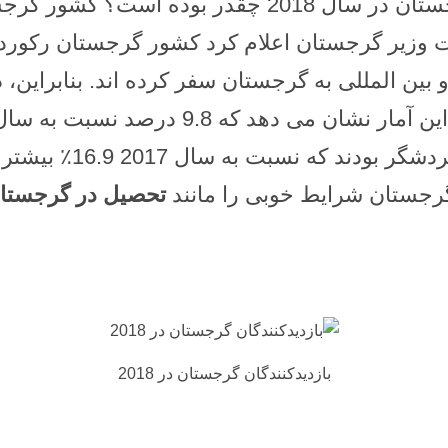
ست وزیر گرجستان اعلام کرد کشور گرجستان رکورد 
8،679،544 مسافر خارجی بوده است، این آما
این آمار 4،756،820 ا
گرجستان شرایط خوبی را مانند
تحصیل در گرجستا
بازدیدکنندگان گرجستان در 2018