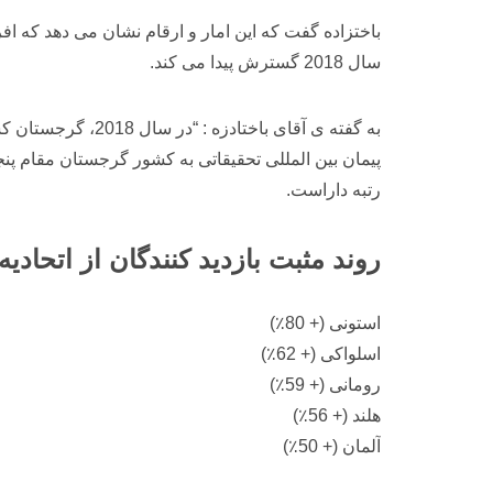
باختزاده گفت که این امار و ارقام نشان می دهد که اف
سال 2018 گسترش پیدا می کند.
به گفته ی آقای ب
پیمان بین المللی تحقیقاتی به کشور گرجستان مقام پنجم را در میان 125 کشور دنیا داده است. گ
رتبه داراست.
روند مثبت بازدید کنندگان از اتحادیه 
استونی (+ 80٪)
اسلواکی (+ 62٪)
رومانی (+ 59٪)
هلند (+ 56٪)
آلمان (+ 50٪)