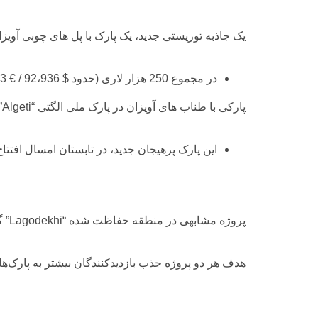
یک
جاذبه
توریستی
جدید،
یک پارک با پل های چوبی آویز
در مجموع 250 هزار لاری (حدود $ 92،936 / € 82،403) به این پروژه اختصاص خواهد یافت.
پارکی با طناب های آویزان در پارک ملی الگتی “Algeti” با استفاده از پل های متحرک چوبی برای عبور، محلی برای ماجراجویی در بین درختان است.
این
پارک
پرهیجان
جدید،
در
تابستان
امسال
افتتاح
پروژه مشابهی در منطقه حفاظت شده “Lagodekhi” گرجستان اجرا می شود که در آن مسیرهای جدیدی در بین درختان در حال ساخت قرار می گیرند..
هدف
هر
دو
پروژه
جذب
بازدیدکنندگان
بیشتر
به
پارک‌ه