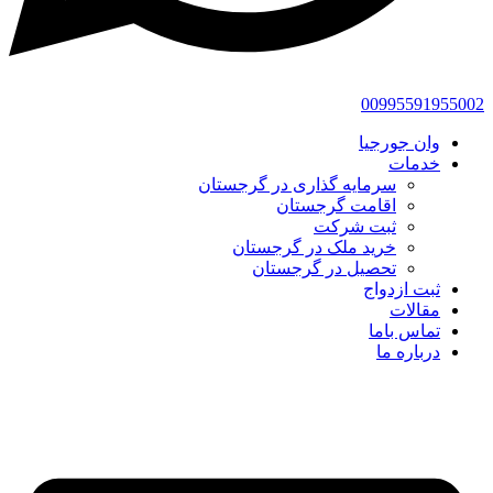
00995591955002
وان جورجیا
خدمات
سرمایه گذاری در گرجستان
اقامت گرجستان
ثبت شرکت
خرید ملک در گرجستان
تحصیل در گرجستان
ثبت ازدواج
مقالات
تماس باما
درباره ما