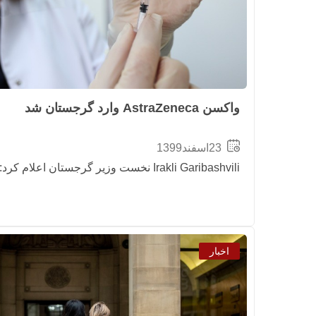
واکسن AstraZeneca وارد گرجستان شد
23اسفند1399
Irakli Garibashvili نخست وزیر گرجستان اعلام کرد: واکسن AstraZeneca وارد گرجستان
اخبار