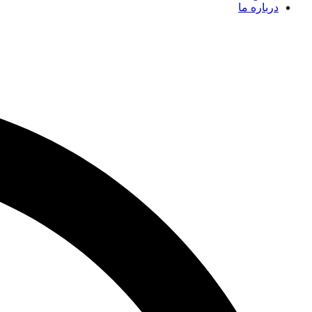
درباره ما