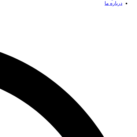
درباره ما