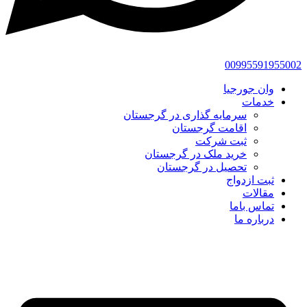
00995591955002
وان جورجیا
خدمات
سرمایه گذاری در گرجستان
اقامت گرجستان
ثبت شرکت
خرید ملک در گرجستان
تحصیل در گرجستان
ثبت ازدواج
مقالات
تماس باما
درباره ما