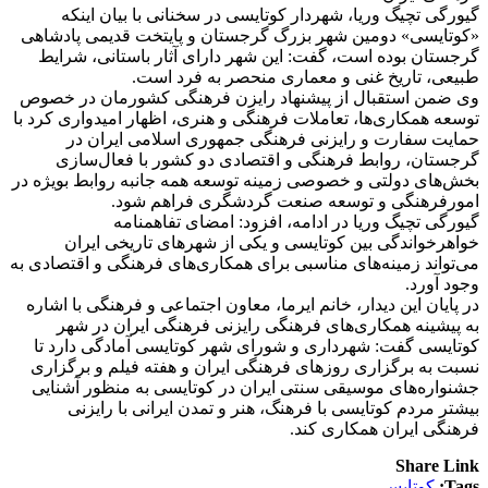
گیورگی تچیگ وریا، شهردار کوتایسی در سخنانی با بیان اینکه
«کوتایسی» دومین شهر بزرگ گرجستان و پایتخت قدیمی پادشاهی
گرجستان بوده است، گفت: این شهر دارای آثار باستانی، شرایط
طبیعی، تاریخ غنی و معماری منحصر به فرد است.
وی ضمن استقبال از پیشنهاد رایزن فرهنگی کشورمان در خصوص
توسعه همکاری‌ها، تعاملات فرهنگی و هنری، اظهار امیدواری کرد با
حمایت سفارت و رایزنی فرهنگی جمهوری اسلامی ایران در
گرجستان، روابط فرهنگی و اقتصادی دو کشور با فعال‌سازی
بخش‌های دولتی و خصوصی زمینه توسعه همه جانبه روابط بویژه در
امورفرهنگی و توسعه صنعت گردشگری فراهم شود.
گیورگی تچیگ وریا در ادامه، افزود: امضای تفاهمنامه
خواهرخواندگی بین کوتایسی و یکی از شهرهای تاریخی ایران
می‌تواند زمینه‌های مناسبی برای همکاری‌های فرهنگی و اقتصادی به
وجود آورد.
در پایان این دیدار، خانم ایرما، معاون اجتماعی و فرهنگی با اشاره
به پیشینه همکاری‌های فرهنگی رایزنی فرهنگی ایران در شهر
کوتایسی گفت: شهرداری و شورای شهر کوتایسی آمادگی دارد تا
نسبت به برگزاری روزهای فرهنگی ایران و هفته فیلم و برگزاری
جشنواره‌های موسیقی سنتی ایران در کوتایسی به منظور آشنایی
بیشتر مردم کوتایسی با فرهنگ، هنر و تمدن ایرانی با رایزنی
فرهنگی ایران همکاری کند.
Share Link
Tags:
کوتایسی