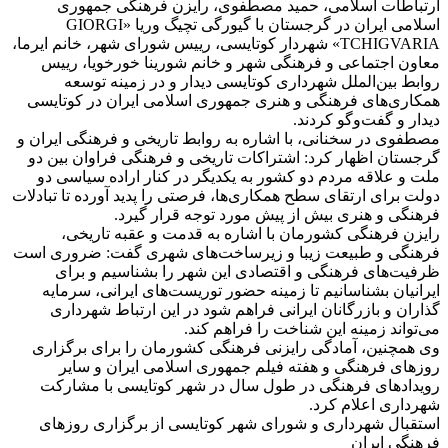
ارتباطات اسلامی، حمید مصطفوی، رایزن فرهنگی جمهوری
اسلامی ایران در گرجستان با گیورگی تچیگ وریا «GIORGI
TCHIGVARIA» شهردار کوتایسی، رییس شورای شهر، خانم ایرما،
معاون اجتماعی و فرهنگی شهر و خانم شورینا خورخویا، رییس
روابط بین‌الملل شهرداری کوتایسی دیدار و در زمینه توسعه
همکاری‌های فرهنگی و هنری جمهوری اسلامی ایران در کوتایسی
دیدار و گفت‌وگو کردند.
مصطفوی در سخنانی، با اشاره به روابط تاریخی و فرهنگی ایران و
گرجستان اظهار کرد: اشتراکات تاریخی و فرهنگی فراوان بین دو
ملت و علاقه مردم دو کشور به یکدیگر در کنار اراده سیاسی دو
دولت برای ارتقای سطح همکاری‌ها، فرصتی را پدید آورده تا تبادلات
فرهنگی و هنری بیش از پیش مورد توجه قرار گیرد.
رایزن فرهنگی کشورمان با اشاره به قدمت و عقبه تاریخی،
فرهنگی و طبیعت زیبا و زیرساخت‌های شهری گفت: ضروری است
ظرفیت‌های فرهنگی و اقتصادی این شهر را بشناسیم و برای
ایرانیان بشناسانیم تا زمینه حضور توریست‌های ایرانی، سرمایه
گذاران و بازرگانان ایرانی فراهم شود در این ارتباط شهرداری
می‌تواند زمینه این شناخت را فراهم کند.
وی همچنین، آمادگی رایزنی فرهنگی کشورمان را برای برگزاری
روزهای فرهنگی و هفته فیلم جمهوری اسلامی ایران و سایر
رویدادهای فرهنگی در طول سال در شهر کوتایسی با مشارکت
شهرداری اعلام کرد.
استقبال شهرداری و شورای شهر کوتایسی از برگزاری روزهای
فرهنگی ایران