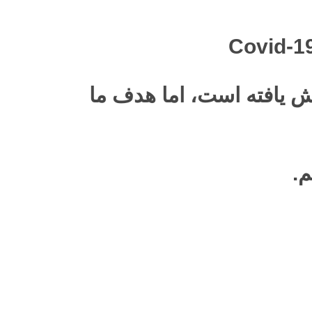
ستفاده از ماسک در کشور به حدود 65٪ افزایش یافته است، اما هدف ما
م.