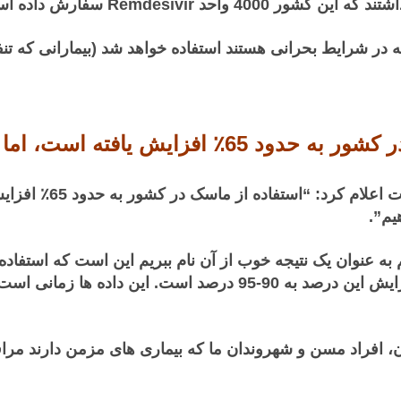
د Remdesivir سفارش داده است.
فته است، اما هدف ما 90-95٪ است
گیورگی گاخاریا، نخست
است، اما حتی این نیز کافی نیست، هدف ما افزایش این درصد به 90-95
ان، افراد مسن و شهروندان ما که بیماری های مزمن دارند مراق