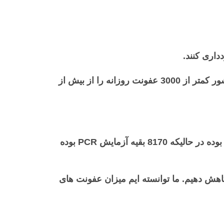
اری کنند.
گیورگی گاخاریا ، نخست وزیر گرجستان اوایل امروز اظهار داشت که برای اولین بار در چند ماه گذشته این کشور کمتر از 3000 عفونت روزانه را از بیش از
17،029 آزمایش در 24 ساعت گذشته در سراسر کشور انجام شده است (8،859 مورد از 17،029 تست سریع بوده در حالیکه 8170 بقیه آزمایش PCR بوده
هش دهیم. ما توانسته ایم میزان عفونت های