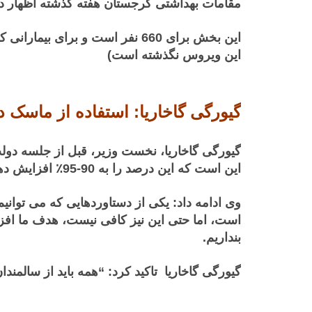
مقامات بهداشتی گرجستان هفته گذشته اظهار داشتند که این کشور 4000 واح
این بخش برای 660 نفر است و برای بیمارانی که در شرایط بحرانی هستند استفاده خواهد شد (بیمارانی که تنفس مصنوعی دارند و
این
ویروس
نگذشته
است
)
گیورگی گاخاریا: استفاده از ماسک در کشور به حدود 65٪ افزایش یا
این است که این درصد را به 90-95٪ افزایش دهیم”.
بنداریم.
گیورگی گاخاریا تاکید کرد: “همه باید از سالمند