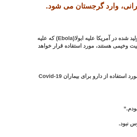
، وزير بهداشت گرجستان امروز اعلام كرد، Remdesivir، داروي توليد شده در آمريكا عليه ابولا(Ebola) كه علیه
 وارد گرجستان شده و از روز دوشنبه در معالجه بيماران Covid-19 كه در وضعيت وخيمی هستند، مورد استفاده قرار خواهد
وی گفت كه گروهی از پزشكان به سرپرستی رئیس بیماریهای عفونی و مركز ایدز Tengiz Tsertsvadze در مورد استفاده از دارو برای بیماران Covid-19