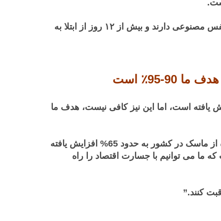
بیش
از
۱۲
روز
از
ابتلا
به
 وزیر، قبل از جلسه دولت اعلام کرد: “استفاده از ماسک در کشور به حدود 65٪ افزایش یافته است، اما این نیز کافی نیست، هدف ما
وی ادامه داد: یکی از دستاوردهایی که می توانیم به عنوان یک نتیجه خوب از آن نام ببریم این است که استفاده از ماسک در کشور به حدود 65% افزایش یافته
 درصد است. این داده ها زمانی است که ما می توانیم با جسارت اقتصاد را راه
بت کنند.”