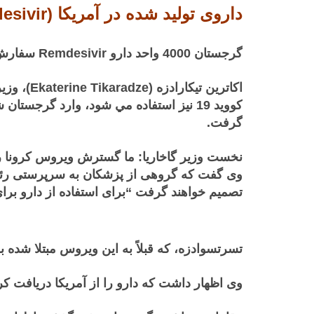
داروی تولید شده در آمریکا (Remdesivir) برای بیماران Covid-19 در شرایط بحرانی، وارد گرجستان می شود.
گرجستان 4000 واحد دارو Remdesivir سفارش داد.
اكاترين تيكارادزه (
Tikaradze)
Ekaterine
گرفت.
نخست وزیر گاخاریا: ما گسترش ویروس کرونا را
تصمیم خواهند گرفت “برای استفاده از دارو برای
تسرتسوادزه، که قبلاً به این ویروس مبتلا شده بود، اظهار داشت که “اگر r
وی اظهار داشت كه دارو را از آمریكا دریافت كرده است زیرا در آن زمان 