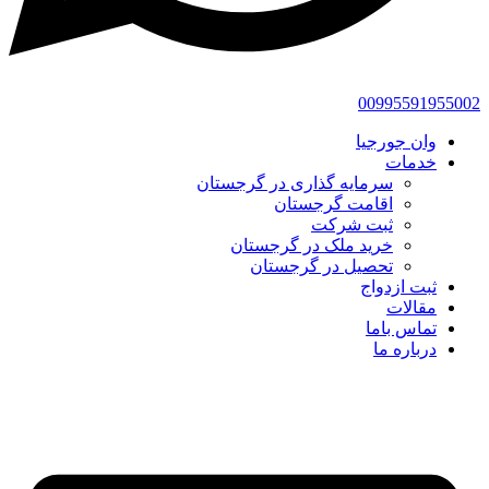
00995591955002
وان جورجیا
خدمات
سرمایه گذاری در گرجستان
اقامت گرجستان
ثبت شرکت
خرید ملک در گرجستان
تحصیل در گرجستان
ثبت ازدواج
مقالات
تماس باما
درباره ما