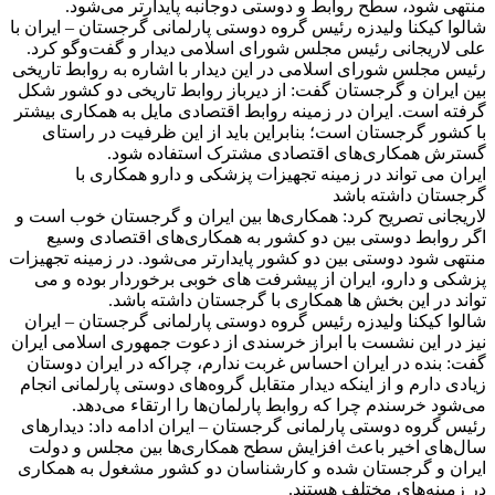
منتهی شود، سطح روابط و دوستی دوجانبه پایدارتر می‌شود.
شالوا کیکنا ولیدزه رئیس گروه دوستی پارلمانی گرجستان – ایران با
علی لاریجانی رئیس مجلس شورای اسلامی دیدار و گفت‌وگو کرد.
رئیس مجلس شورای اسلامی در این دیدار با اشاره به روابط تاریخی
بین ایران و گرجستان گفت: از دیرباز روابط تاریخی دو کشور شکل
گرفته است. ایران در زمینه روابط اقتصادی مایل به همکاری بیشتر
با کشور گرجستان است؛ بنابراین باید از این ظرفیت در راستای
گسترش همکاری‌های اقتصادی‌ مشترک استفاده شود.
ایران می تواند در زمینه تجهیزات پزشکی و دارو همکاری با
گرجستان داشته باشد
لاریجانی تصریح کرد: همکاری‌ها بین ایران و گرجستان خوب است و
اگر روابط دوستی بین دو کشور به همکاری‌های اقتصادی وسیع
منتهی شود دوستی بین دو کشور پایدارتر می‌شود. در زمینه تجهیزات
پزشکی و دارو، ایران از پیشرفت های خوبی برخوردار بوده و می
تواند در این بخش ها همکاری با گرجستان داشته باشد.
شالوا کیکنا ولیدزه رئیس گروه دوستی پارلمانی گرجستان – ایران
نیز در این نشست با ابراز خرسندی از دعوت جمهوری اسلامی ایران
گفت: بنده در ایران احساس غربت ندارم، چراکه در ایران دوستان
زیادی دارم و از اینکه دیدار متقابل گروه‌های دوستی پارلمانی انجام
می‌شود خرسندم چرا که روابط پارلمان‌ها را ارتقاء می‌دهد.
رئیس گروه دوستی پارلمانی گرجستان – ایران ادامه داد: دیدارهای
سال‌های اخیر باعث افزایش سطح همکاری‌ها بین مجلس و دولت
ایران و گرجستان شده و کارشناسان دو کشور مشغول به همکاری
در زمینه‌های مختلف هستند.