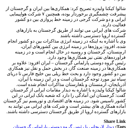
شالوا کیکنا ولیدزه تصریح کرد: همکاری‌ها بین ایران و گرجستان از
پیشرفت چشمگیری برخوردار بوده، همچنین ۷ شرکت هواپیمایی
ایرانی و دو شرکت گرجی در زمینه خط پروازی بین دو کشور
فعالیت دارند.
شرکت های ایرانی می توانند از طریق گرجستان به بازارهای
گسترده اروپا دسترسی داشته باشند
وی با اشاره به اینکه در زمینه انرژی مذاکرات بین دو کشور انجام
شده، افزود: پروژه‌ها در زمینه انرژی بین کشورهای ایران،
ارمنستان، گرجستان و روسیه در حال انجام است و در زمینه
فرآورده‌های نفتی نیز همکاری‌ها وجود دارد.
رئیس گروه دوستی پارلمانی گرجستان – ایران افزود: علاوه بر
همکاری‌ها در زمینه صنعت گاز، در بخش حمل و نقل نیز همکاری
بین دو کشور وجود دارد و بحث خط ریلی بین خلیج فارس تا دریای
سیاه نیز مورد توجه گرجستان است و در این زمینه با ایران،
آذربایجان، ارمنستان و بلغارستان مذاکرات انجام شده است.
شالوا کیکنا ولیدزه با اشاره به دیدار مقامات ایرانی از گرجستان
گفت: گرجستان این آمادگی را دارد که شعبه بانک ایرانی در این
کشور تاسیس شود. در زمینه های اقتصادی و توریسم نیز گرجستان
آماده همکاری های بیشتر است و شرکت های ایرانی می توانند به
بازارهای گسترده اروپا از طریق گرجستان دسترسی داشته باشند.
Share Link
Tags:
دیدار لاریجانی با رئیس گروه دوستی پارلمانی گرجستان