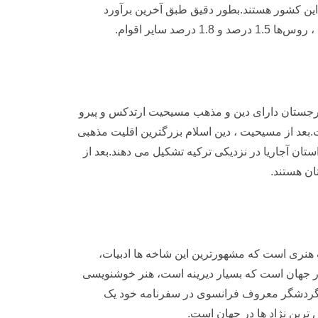
ین کشور هستند.بطور دقیق طبق آخرین برآورد
ه ارتدکس می باشد. طبق آماری که در سال 2002 گرفته شد حدود 70 درصد مردم گرجستان دارای دین و مذهب مسیحیت ارتدکس و پیرو
عد از مسیحیت ، دین اسلام بزرگترین اقلیت مذهبی
ن آجاریا در نزدیکی ترکیه تشکیل می دهند.بعد از
ان هستند.
 هنری است که مشهورترین این شاخه ها ادبیات،
وسیقی گرجی و رقص گرجی است.خط گرجی یکی از 14 سیستم نوشتاری در جهان است که بسیار دیرینه است، هنر خوشنویسی
د مسیح باز می گردد.“شاردن” گردشگر معروف فرانسوی در سفرنامه خود یک
ترین نژاد ها در جهان است.