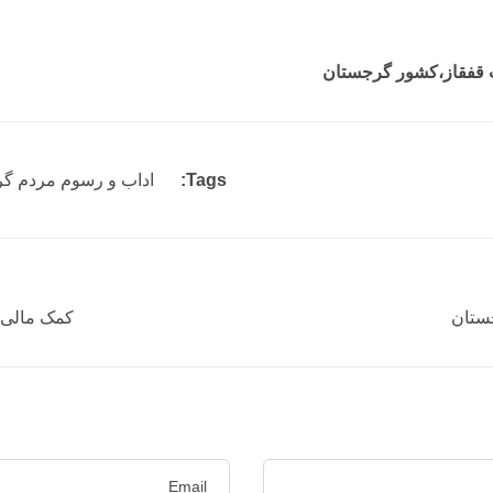
 قفقاز،کشور گرجستان
Tags:
اداب و رسوم مردم گ
جستان
کمک مالی 45 میلیون یورویی شورای اروپا به گرجست