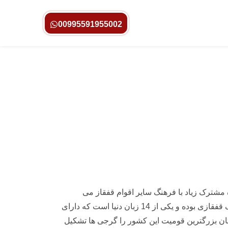
00995591955002
رک زیاد با فرهنگ‌ سایر اقوام قفقاز می
باشد.فرهنگ گرجستان جزو غنی ترین فرهنگ های موجود در دنیاست.زبان مردم این کشور گرجی بوده که عنصر اصلی فرهنگ قفقازی بوده و یکی از 14 زبان دنیا است که دارای
تان بزرگترین قومیت این کشور را گرجی ها تشکیل