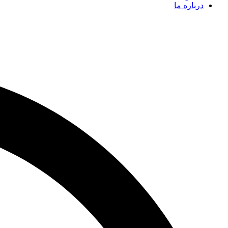
درباره ما