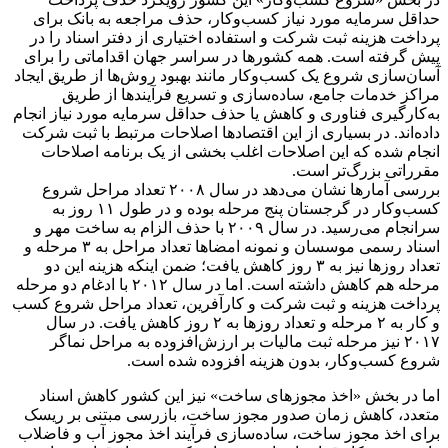
حداقل سرمایه مورد نیاز کسب‌وکار، حذف مراجعه به بانک برای
پرداخت هزینه ثبت شرکت و استفاده اختیاری از دفتر اسناد را در
پیش گرفته است. همه کشورها در سراسر جهان اقداماتی را برای
آسان‌سازی شروع یک کسب‌وکار مانند بهبود روش‌ها از طریق ایجاد
مراکز خدمات جامع، ساده‌سازی و تسریع فر‌آیندها از طریق
به‌کارگیری فناوری و کاهش یا حذف حداقل سرمایه مورد نیاز انجام
داده‌اند. در بسیاری از این اقتصادها اصلاحات مرتبط با ثبت شرکت
انجام شده که این اصلاحات اغلب بخشی از یک برنامه اصلاحات
مقرراتی بزرگ‌تر است.
بررسی آمارها نشان می‌دهد در سال ۲۰۰۸ تعداد مراحل شروع
کسب‌وکار در گرجستان پنج مرحله بوده و در طول ۱۱ روز به
سرانجام می‌رسید. در سال ۲۰۰۹ با حذف الزام به ساخت مهر و
اسناد رسمی موسسان و نمونه امضاها تعداد مراحل به ۳ مرحله و
تعداد روزها نیز به ۳ روز کاهش یافت؛ ضمن اینکه هزینه این دو
مرحله هم کاهش داشته است. اما در سال ۲۰۱۲ با ادغام دو مرحله
پرداخت هزینه و ثبت شرکت و کارآفرین، تعداد مراحل شروع کسب
و کار به ۲ مرحله و تعداد روزها به ۲ روز کاهش یافت. در سال
۲۰۱۷ نیز مرحله ثبت مالیات بر ارز‌ش‌افزوده به مراحل نماگر
شروع کسب‌و‌کار، بدون هزینه افزوده شده است.
اما در بخش «اخذ مجوزهای ساخت» نیز این کشور کاهش اسناد
متعدد، کاهش زمان صدور مجوز ساخت، بازرسی مبتنی بر ریسک
برای اخذ مجوز ساخت، ساد‌ه‌سازی فرآیند اخذ مجوز آب‌ و فاضلاب