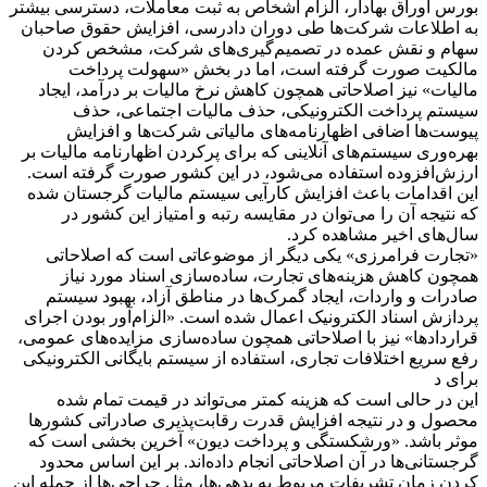
بورس اوراق بهادار، الزام اشخاص به ثبت معاملات، دسترسی بیشتر
به اطلاعات شرکت‌ها طی دوران دادرسی، افزایش حقوق صاحبان
سهام و نقش عمده در تصمیم‌گیری‌های شرکت، مشخص کردن
مالکیت صورت گرفته است، اما در بخش «سهولت پرداخت
مالیات» نیز اصلاحاتی همچون کاهش نرخ مالیات بر درآمد، ایجاد
سیستم پرداخت الکترونیکی، حذف مالیات اجتماعی، حذف
پیوست‌ها اضافی اظهارنامه‌های مالیاتی شرکت‌ها و افزایش
بهره‌وری سیستم‌های آنلاینی که برای پرکردن اظهارنامه مالیات بر
ارزش‌افزوده استفاده می‌شود، در این کشور صورت گرفته است.
این اقدامات باعث افزایش کارآیی سیستم مالیات گرجستان شده
که نتیجه آن را می‌توان در مقایسه رتبه و امتیاز این کشور در
سال‌های اخیر مشاهده کرد.
«تجارت فرامرزی» یکی دیگر از موضوعاتی است که اصلاحاتی
همچون کاهش هزینه‌های تجارت، ساده‌سازی اسناد مورد نیاز
صادرات و واردات، ایجاد گمرک‌ها در مناطق آزاد، بهبود سیستم
پردازش اسناد الکترونیک اعمال شده است. «الزام‌آور بودن اجرای
قراردادها» نیز با اصلاحاتی همچون ساده‌سازی مزایده‌های عمومی،
رفع سریع اختلافات تجاری، استفاده از سیستم بایگانی الکترونیکی
برای د
این در حالی است که هزینه کمتر می‌تواند در قیمت تمام شده
محصول و در نتیجه افزایش قدرت رقابت‌پذیری صادراتی کشورها
موثر باشد. «ورشکستگی و پرداخت دیون» آخرین بخشی است که
گرجستانی‌ها در آن اصلاحاتی انجام داده‌اند. بر این اساس محدود
کردن زمان تشریفات مربوط به بدهی‌ها، مثل حراجی‌ها از جمله این