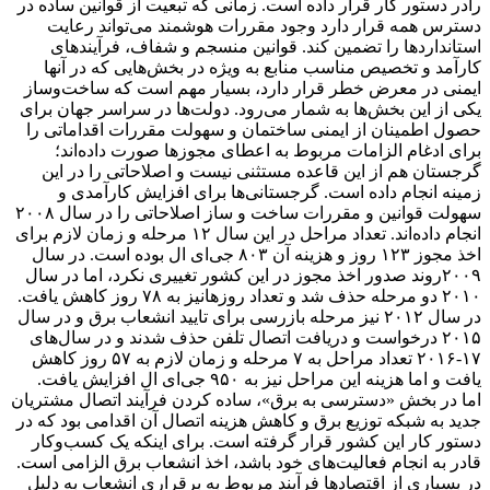
رادر دستور کار قرار داده است. زمانی که تبعیت از قوانین ساده در
دسترس همه قرار دارد وجود مقررات هوشمند می‌تواند رعایت
استانداردها را تضمین ‌کند. قوانین منسجم و شفاف، فرآیندهای
کارآمد و تخصیص مناسب منابع به ویژه در بخش‌هایی که در آنها
ایمنی در معرض خطر قرار دارد، بسیار مهم است که ساخت‌وساز
یکی از این بخش‌ها به شمار می‌رود. دولت‌ها در سراسر جهان برای
حصول اطمینان از ایمنی ساختمان و سهولت مقررات اقداماتی را
برای ادغام الزامات مربوط به اعطای مجوزها صورت داده‌اند؛
گرجستان هم از این قاعده مستثنی نیست و اصلاحاتی را در این
زمینه انجام داده است. گرجستانی‌ها برای افزایش کارآمدی و
سهولت قوانین و مقررات ساخت و ساز اصلاحاتی را در سال ۲۰۰۸
انجام داده‌اند. تعداد مراحل در این سال ۱۲ مرحله و زمان لازم برای
اخذ مجوز ۱۲۳ روز و هزینه آن ۸۰۳ جی‌ای ال بوده است. در سال
۲۰۰۹روند صدور اخذ مجوز در این کشور تغییری نکرد، اما در سال
۲۰۱۰ دو مرحله حذف شد و تعداد روزهانیز به ۷۸ روز کاهش یافت.
در سال ۲۰۱۲ نیز مرحله بازرسی برای تایید انشعاب برق و در سال
۲۰۱۵ درخواست و دریافت اتصال تلفن حذف شدند و در سال‌های
۱۷-۲۰۱۶ تعداد مراحل به ۷ مرحله و زمان لازم به ۵۷ روز کاهش
یافت و اما هزینه این مراحل نیز به ۹۵۰ جی‌ای ال افزایش یافت.
اما در بخش «دسترسی به برق»، ساده کردن فرآیند اتصال مشتریان
جدید به شبکه توزیع برق و کاهش هزینه اتصال آن اقدامی بود که در
دستور کار این کشور قرار گرفته است. برای اینکه یک کسب‌وکار
قادر به انجام فعالیت‌های خود باشد، اخذ انشعاب برق الزامی است.
در بسیاری از اقتصادها فرآیند مربوط به برقراری انشعاب به دلیل