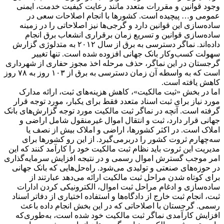
وجود قوانین و مقررات متعدد مانند رعایت کیفیت خدمت، ایمنی
عمومی و… پیچیده است. کشورها با انجام اصلاحات سعی در
ساده‌سازی این قوانین دارد و گرجی‌ها نیز اصلاحاتی را در زمینه
ساده‌سازی قوانین و تسریع زمان برقراری انشعاب برق انجام
داده‌اند. نماگر دسترسی به برق از سال ۲۰۱۲ به متدلوژی گزارش
سهولت کسب‌وکار بانک جهانی افزوده شده است. تنها تغییر
گرجستان در این نماگر، حذف مرحله اخذ مجوز حفاری از شهرداری
است که به واسطه آن زمان دسترسی به برق از ۱۰۳ روز به ۷۸ روز
کاهش یافته است.
اما در بخش «ثبت مالکیت»، کاهش هزینه‌های ثبت، ارائه مدارک
مورد نیاز برای ثبت اسناد متعدد فقط برای یکبار، مورد توجه قرار
گرفته است. آنچه در نماگر ثبت مالکیت مورد توجه گزارش‌های بانک
جهانی قرار دارد، ثبت و انتقال اموال غیرمنقول شامل اراضی و
املاک است. در اکثر کشورها، اراضی و املاک بیش از نصف یا
سه‌چهارم ثروت کشور را دربرمی‌گیرد. از این رو کشورها برای
مدیریت این ثروت باید نظام ثبت مالکیت خود را کارآمد کنند که این
امر موجب گسترش اموال رسمی و در نتیجه افزایش سرمایه‌گذاری
در حوزه‌های صنعتی و تولیدی می‌شود. راه‌حل‌هایی که بانک جهانی
برای کوتاه شدن مراحل ثبت مالکیت ارائه می‌دهد عبارتند از
ساده‌سازی و ادغام مراحل ثبت اموال، الکترونیکی کردن ادارات
ثبت، انجام ثبت خارج از دادگاه‌ها و استفاده اختیاری از دفاتر اسناد
رسمی. گرجستان با اصلاحاتی که در این بخش انجام داده باعث
افزایش کارآمدی نماگر ثبت مالکیت خود شده است، به‌طوری‌که