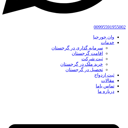
00995591955002
وان جورجیا
خدمات
سرمایه گذاری در گرجستان
اقامت گرجستان
ثبت شرکت
خرید ملک در گرجستان
تحصیل در گرجستان
ثبت ازدواج
مقالات
تماس باما
درباره ما