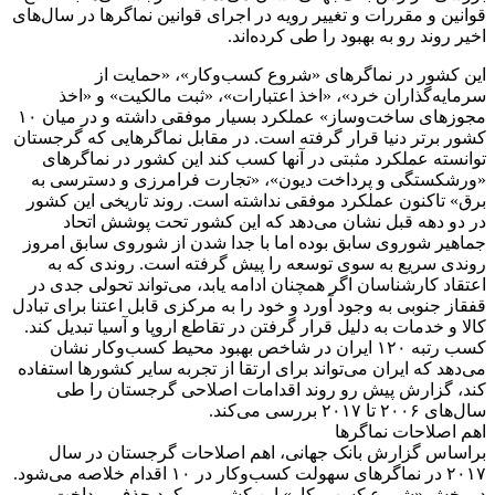
قوانین و مقررات و تغییر رویه در اجرای قوانین نماگرها در سال‌های
اخیر روند رو به بهبود را طی کرده‌اند.
این کشور در نماگرهای «شروع کسب‌وکار»، «حمایت از
سرمایه‌گذاران خرد»، «اخذ اعتبارات»، «ثبت مالکیت» و «اخذ
مجوزهای ساخت‌وساز» عملکرد بسیار موفقی داشته و در میان ۱۰
کشور برتر دنیا قرار گرفته است. در مقابل نماگرهایی که گرجستان
توانسته عملکرد مثبتی در آنها کسب کند این کشور در نماگرهای
«ورشکستگی و پرداخت دیون»، «تجارت فرامرزی و دسترسی به
برق» تاکنون عملکرد موفقی نداشته است. روند تاریخی این کشور
در دو دهه قبل نشان می‌دهد که این کشور تحت پوشش اتحاد
جماهیر شوروی سابق بوده اما با جدا شدن از شوروی سابق امروز
روندی سریع به سوی توسعه را پیش گرفته است. روندی که به
اعتقاد کارشناسان اگر همچنان ادامه یابد، می‌تواند تحولی جدی در
قفقاز جنوبی به وجود آورد و خود را به مرکزی قابل اعتنا برای تبادل
کالا و خدمات به دلیل قرار گرفتن در تقاطع اروپا و آسیا تبدیل کند.
کسب رتبه ۱۲۰ ایران در شاخص بهبود محیط‌ کسب‌وکار نشان
می‌دهد که ایران می‌تواند برای ارتقا از تجربه سایر کشورها استفاده
کند، گزارش پیش رو روند اقدامات اصلاحی گرجستان را طی
سال‌های ۲۰۰۶ تا ۲۰۱۷ بررسی می‌کند.
اهم اصلاحات نماگرها
براساس گزارش بانک جهانی، اهم اصلاحات گرجستان در سال
۲۰۱۷ در نماگرهای سهولت کسب‌وکار در ۱۰ اقدام خلاصه می‌شود.
در بخش «شروع کسب‌وکار» این کشور رویکرد حذف پرداخت