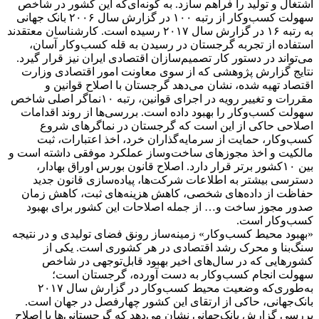
اشتغال و تولید را فراهم سازد. به گونه‌ای‌که این کشور در شاخص
سهولت کسب‌وکار از رتبه ۱۰۰ در گزارش سال ۲۰۰۶ بانک جهانی
به رتبه ۱۶ در گزارش سال ۲۰۱۷ رسیده است. کارشناسان معتقدند
استفاده از تجربه گرجستان در رسیدن به قله کسب‌وکار آسان،
می‌تواند در دستور کار تصمیم‌سازان اقتصادی ایران نیز قرار گیرد.
نتایج گزارش پژوهشی که از سوی معاونت امور اقتصادی وزارت
اقتصاد تهیه شده، نشان می‌دهد گرجستان با اصلاح قوانین و
مقررات و تغییر رویه در اجرای قوانین، رتبه ۱۰نماگر اصلی شاخص
سهولت کسب‌وکار را بهبود داده است. بررسی‌ها از روند اقدامات
اصلاحی حاکی از این است که گرجستان در نماگرهای شروع
کسب‌وکار، حمایت از سرمایه‌گذاران خرد، اخذ اعتبارات، ثبت
مالکیت و اخذ مجوزهای ساخت‌وساز عملکرد موفقی داشته است و
بین ۱۰کشور برتر قرار دارد. اصلاح قانون بورس اوراق بهادار،
دسترسی بیشتر به اطلاعات شرکت‌ها، پیاده‌سازی قانون جدید
حفاظت از داده‌های شخصی، کاهش هزینه‌های ثبت، کاهش زمان
صدور مجوز ساخت و… از جمله اصلاحات این کشور برای بهبود
کسب‌وکار است.
«بهبود محیط کسب‌وکار» زمینه‌ساز رونق فضای تولیدی و در نتیجه
سنگ‌بنا و محرک رشد اقتصادی در هر کشوری است. یکی از
کشورهایی که در سال‌های اخیر بهبود قابل‌توجهی در شاخص
سهولت انجام کسب‌وکار به دست آورده، گرجستان است؛
به‌طوری‌که وضعیت محیط کسب‌وکار در گزارش سال ۲۰۱۷
بانک‌جهانی، حاکی از ارتقای این کشور چهارفصل در جهان است.
بررسی گزارش بانک‌جهانی نشان می‌دهد که گرجستانی‌ها با اصلاح