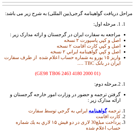
مراحل دریافت گواهینامه گرجی(بین المللی) به شرح زیر می باشد:
1. مرحله اول:
مراجعه به سفارت ایران در گرجستان و ارائه مدارک زیر :
اصل و كپي پاسپورت ٢ نسخه
اصل و كپي كارت اقامت ٢ نسخه
اصل و كپي گواهينامه ايراني ٢ نسخه
واريز ١٥ يورو به شماره حساب اعلام شده از طرف سفارت
ایران در بانک TBC ….
(GE98 TB06 2463 4180 2000 01)
2.مرحله دوم:
گرفتن ترجمه و حضور در وزارت امور خارجه گرجستان و
ارائه مدارک زیر :
ترجمه
گواهينامه
ايراني به گرجي توسط سفارت
كارت اقامت
پرداخت مبلغ30 لاری در دو فیش ۱۵ لاري به يك شماره
حساب اعلام شده