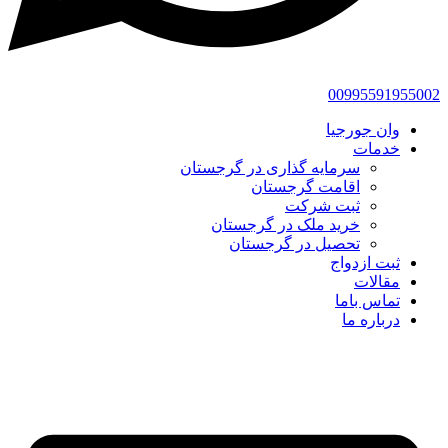
00995591955002
وان جورجیا
خدمات
سرمایه گذاری در گرجستان
اقامت گرجستان
ثبت شرکت
خرید ملک در گرجستان
تحصیل در گرجستان
ثبت ازدواج
مقالات
تماس باما
درباره ما