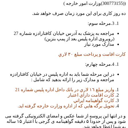
((300773155)وزارت امور خارجه )
ده روز کاری برای این مورد زمان صرف خواهد شد.
3.مرحله سوم:
مراجعه به پزشک به آدرس خيابان كافتارادزه شماره 27
(روبروی اداره پلیس بعد از پمپ بنزین)
مدارک مورد نیاز
كارت اقامت و پرداخت مبلغ ٣٠ لاري
4.مرحله چهارم:
در این مرحله شما باید به اداره پلیس در خیابان كافتارادزه
مراجعه و مدارک زیر را ارائه بدهید که شامل :
واريز مبلغ ١٦ لاري در بانك داخل اداره پليس شماره 21
كارت اقامت داراي اعتبار
كارت گواهينامه ايراني
تحویل برگه هايي كه از اداره وزارت خارجه گرفته ايد.
و در انتها این پروسه از شما عکس و امضای الکترونیکی گرفته می
شود و پس از حدوداً ۵ دقیقه گواهینامه ی گرجی با اعتبار ۱۵ ساله
به شما اعطا خواهد شد.