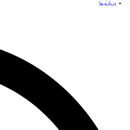
درباره ما